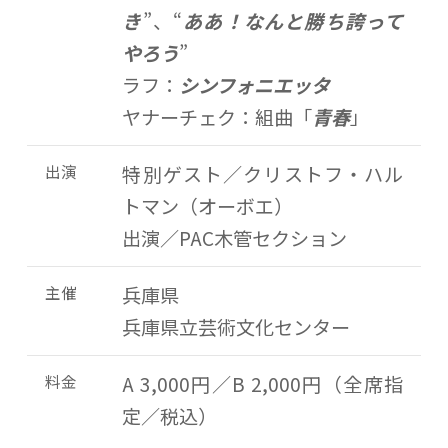
き
”、“
ああ！なんと勝ち誇って
やろう
”
ラフ：
シンフォニエッタ
ヤナーチェク：組曲「
青春
」
出演
特別ゲスト／クリストフ・ハル
トマン（オーボエ）
出演／PAC木管セクション
主催
兵庫県
兵庫県立芸術文化センター
料金
A 3,000円／B 2,000円（全席指
定／税込）