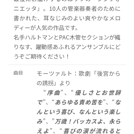
ニエッタ」。10人の管楽器奏者のために
書かれた、耳なじみのよい爽やかなメロ
ディーが人気の作品です。
名手ハルトマンとPAC木管セクションが織
りなす、躍動感あふれるアンサンブルにど
うぞご期待ください！
曲目
モーツァルト：歌劇「後宮から
の誘拐」より
“
序曲
”、“
優しさとお世辞
で
”、“
あらゆる責め苦を
”、“
な
んという喜び、なんという楽し
み
”、”
万歳！バッカスよ、永ら
えよ
”、“
喜びの涙が流れると