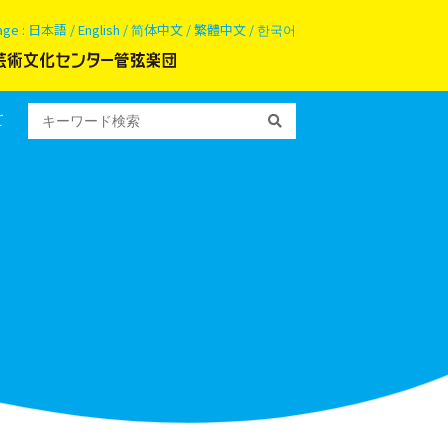
age :
日本語
/
English
/
简体中文
/
繁體中文
/
한국어
て